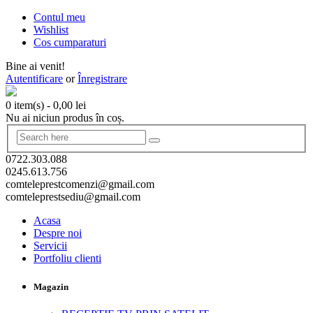
Contul meu
Wishlist
Cos cumparaturi
Bine ai venit!
Autentificare
or
Înregistrare
0 item(s)
-
0,00
lei
Nu ai niciun produs în coș.
0722.303.088
0245.613.756
comteleprestcomenzi@gmail.com
comteleprestsediu@gmail.com
Acasa
Despre noi
Servicii
Portfoliu clienti
Magazin