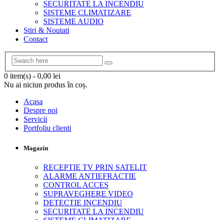
SECURITATE LA INCENDIU
SISTEME CLIMATIZARE
SISTEME AUDIO
Stiri & Noutati
Contact
0 item(s)
-
0,00
lei
Nu ai niciun produs în coș.
Acasa
Despre noi
Servicii
Portfoliu clienti
Magazin
RECEPTIE TV PRIN SATELIT
ALARME ANTIEFRACTIE
CONTROL ACCES
SUPRAVEGHERE VIDEO
DETECTIE INCENDIU
SECURITATE LA INCENDIU