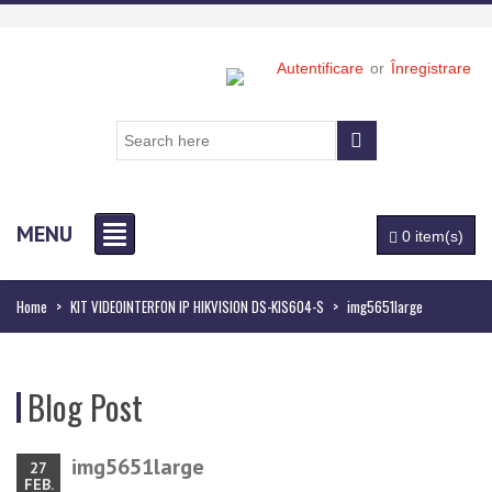
Autentificare
or
Înregistrare
MENU
0 item(s)
Home
>
KIT VIDEOINTERFON IP HIKVISION DS-KIS604-S
>
img5651large
Blog Post
img5651large
27
FEB.