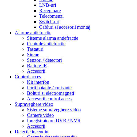
LNB-uri
Receptoare
Telecomenzi
Switch-uri
Cabluri si accesorii montaj
Alarme antiefractie
Sisteme alarma antiefractie
Centrale antiefractie
Tastaturi
Sirene
Senzori / detectori
Bariere IR
Accesorii
Control acces
Kit interfon
Porti batante / culisante
Bolturi si electromagneti
Accesorii control acces
Supraveghere video
Sisteme supraveghere video
Camere video
Inregistratoare DVR / NVR
Accesorii
Detectie incendiu