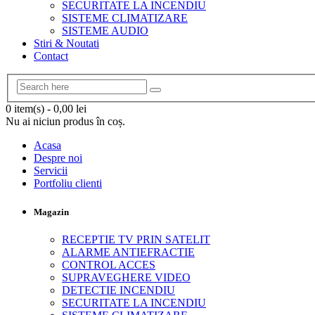
SECURITATE LA INCENDIU
SISTEME CLIMATIZARE
SISTEME AUDIO
Stiri & Noutati
Contact
0 item(s)
-
0,00
lei
Nu ai niciun produs în coș.
Acasa
Despre noi
Servicii
Portfoliu clienti
Magazin
RECEPTIE TV PRIN SATELIT
ALARME ANTIEFRACTIE
CONTROL ACCES
SUPRAVEGHERE VIDEO
DETECTIE INCENDIU
SECURITATE LA INCENDIU