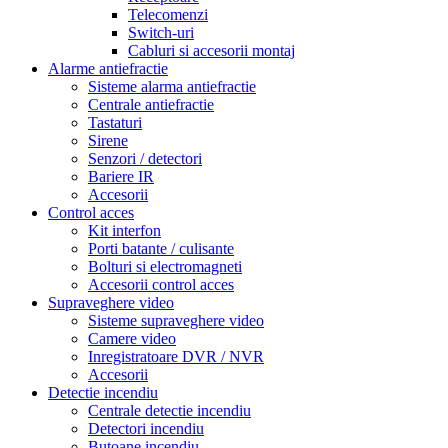
Telecomenzi
Switch-uri
Cabluri si accesorii montaj
Alarme antiefractie
Sisteme alarma antiefractie
Centrale antiefractie
Tastaturi
Sirene
Senzori / detectori
Bariere IR
Accesorii
Control acces
Kit interfon
Porti batante / culisante
Bolturi si electromagneti
Accesorii control acces
Supraveghere video
Sisteme supraveghere video
Camere video
Inregistratoare DVR / NVR
Accesorii
Detectie incendiu
Centrale detectie incendiu
Detectori incendiu
Butoane incendiu