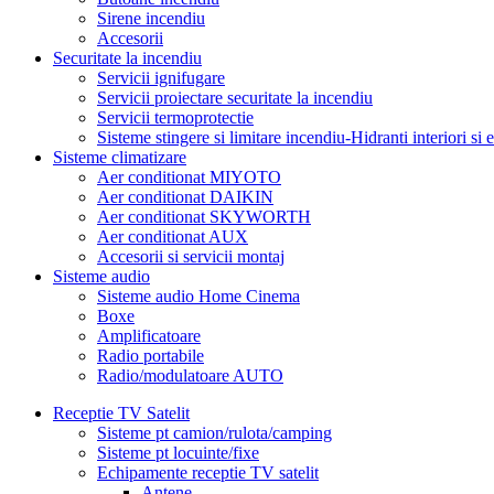
Sirene incendiu
Accesorii
Securitate la incendiu
Servicii ignifugare
Servicii proiectare securitate la incendiu
Servicii termoprotectie
Sisteme stingere si limitare incendiu-Hidranti interiori si e
Sisteme climatizare
Aer conditionat MIYOTO
Aer conditionat DAIKIN
Aer conditionat SKYWORTH
Aer conditionat AUX
Accesorii si servicii montaj
Sisteme audio
Sisteme audio Home Cinema
Boxe
Amplificatoare
Radio portabile
Radio/modulatoare AUTO
Receptie TV Satelit
Sisteme pt camion/rulota/camping
Sisteme pt locuinte/fixe
Echipamente receptie TV satelit
Antene