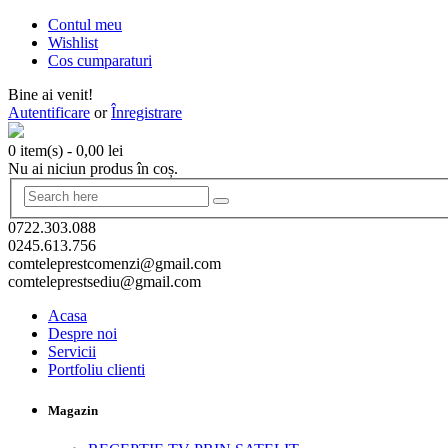
Contul meu
Wishlist
Cos cumparaturi
Bine ai venit!
Autentificare
or
Înregistrare
0 item(s)
-
0,00
lei
Nu ai niciun produs în coș.
0722.303.088
0245.613.756
comteleprestcomenzi@gmail.com
comteleprestsediu@gmail.com
Acasa
Despre noi
Servicii
Portfoliu clienti
Magazin