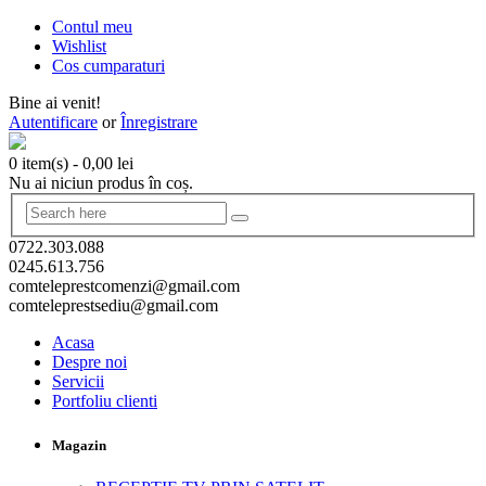
Contul meu
Wishlist
Cos cumparaturi
Bine ai venit!
Autentificare
or
Înregistrare
0 item(s)
-
0,00
lei
Nu ai niciun produs în coș.
0722.303.088
0245.613.756
comteleprestcomenzi@gmail.com
comteleprestsediu@gmail.com
Acasa
Despre noi
Servicii
Portfoliu clienti
Magazin