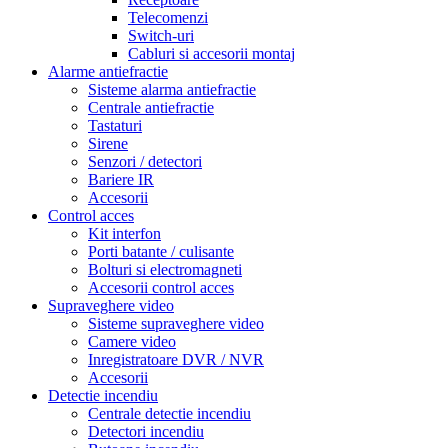
Telecomenzi
Switch-uri
Cabluri si accesorii montaj
Alarme antiefractie
Sisteme alarma antiefractie
Centrale antiefractie
Tastaturi
Sirene
Senzori / detectori
Bariere IR
Accesorii
Control acces
Kit interfon
Porti batante / culisante
Bolturi si electromagneti
Accesorii control acces
Supraveghere video
Sisteme supraveghere video
Camere video
Inregistratoare DVR / NVR
Accesorii
Detectie incendiu
Centrale detectie incendiu
Detectori incendiu