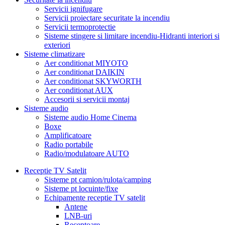
Servicii ignifugare
Servicii proiectare securitate la incendiu
Servicii termoprotectie
Sisteme stingere si limitare incendiu-Hidranti interiori si
exteriori
Sisteme climatizare
Aer conditionat MIYOTO
Aer conditionat DAIKIN
Aer conditionat SKYWORTH
Aer conditionat AUX
Accesorii si servicii montaj
Sisteme audio
Sisteme audio Home Cinema
Boxe
Amplificatoare
Radio portabile
Radio/modulatoare AUTO
Receptie TV Satelit
Sisteme pt camion/rulota/camping
Sisteme pt locuinte/fixe
Echipamente receptie TV satelit
Antene
LNB-uri
Receptoare