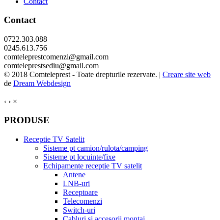
Contact
Contact
0722.303.088
0245.613.756
comteleprestcomenzi@gmail.com
comteleprestsediu@gmail.com
© 2018 Comteleprest - Toate drepturile rezervate. |
Creare site web
de
Dream Webdesign
‹
›
×
PRODUSE
Receptie TV Satelit
Sisteme pt camion/rulota/camping
Sisteme pt locuinte/fixe
Echipamente receptie TV satelit
Antene
LNB-uri
Receptoare
Telecomenzi
Switch-uri
Cabluri si accesorii montaj