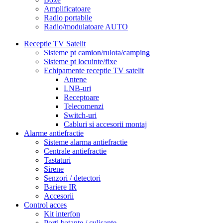
Amplificatoare
Radio portabile
Radio/modulatoare AUTO
Receptie TV Satelit
Sisteme pt camion/rulota/camping
Sisteme pt locuinte/fixe
Echipamente receptie TV satelit
Antene
LNB-uri
Receptoare
Telecomenzi
Switch-uri
Cabluri si accesorii montaj
Alarme antiefractie
Sisteme alarma antiefractie
Centrale antiefractie
Tastaturi
Sirene
Senzori / detectori
Bariere IR
Accesorii
Control acces
Kit interfon
Porti batante / culisante