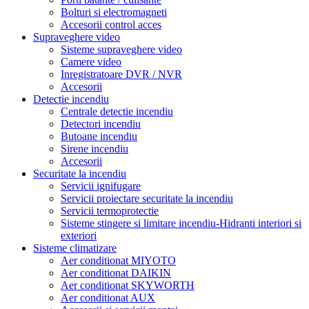
Bolturi si electromagneti
Accesorii control acces
Supraveghere video
Sisteme supraveghere video
Camere video
Inregistratoare DVR / NVR
Accesorii
Detectie incendiu
Centrale detectie incendiu
Detectori incendiu
Butoane incendiu
Sirene incendiu
Accesorii
Securitate la incendiu
Servicii ignifugare
Servicii proiectare securitate la incendiu
Servicii termoprotectie
Sisteme stingere si limitare incendiu-Hidranti interiori si
exteriori
Sisteme climatizare
Aer conditionat MIYOTO
Aer conditionat DAIKIN
Aer conditionat SKYWORTH
Aer conditionat AUX