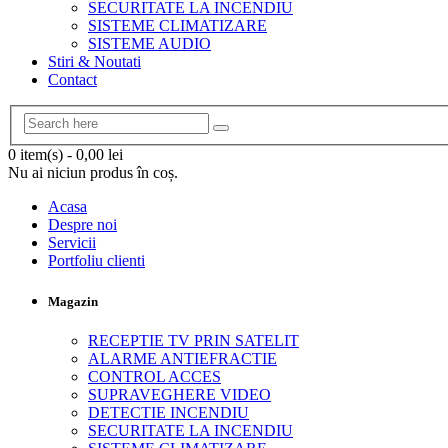
SECURITATE LA INCENDIU
SISTEME CLIMATIZARE
SISTEME AUDIO
Stiri & Noutati
Contact
0 item(s)
-
0,00
lei
Nu ai niciun produs în coș.
Acasa
Despre noi
Servicii
Portfoliu clienti
Magazin
RECEPTIE TV PRIN SATELIT
ALARME ANTIEFRACTIE
CONTROL ACCES
SUPRAVEGHERE VIDEO
DETECTIE INCENDIU
SECURITATE LA INCENDIU