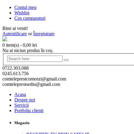
Contul meu
Wishlist
Cos cumparaturi
Bine ai venit!
Autentificare
or
Înregistrare
0 item(s)
-
0,00
lei
Nu ai niciun produs în coș.
0722.303.088
0245.613.756
comteleprestcomenzi@gmail.com
comteleprestsediu@gmail.com
Acasa
Despre noi
Servicii
Portfoliu clienti
Magazin