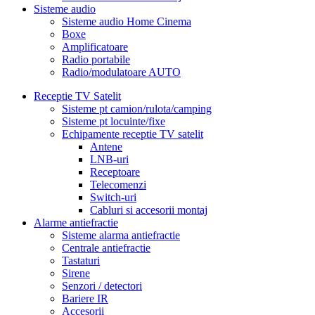
Sisteme audio
Sisteme audio Home Cinema
Boxe
Amplificatoare
Radio portabile
Radio/modulatoare AUTO
Receptie TV Satelit
Sisteme pt camion/rulota/camping
Sisteme pt locuinte/fixe
Echipamente receptie TV satelit
Antene
LNB-uri
Receptoare
Telecomenzi
Switch-uri
Cabluri si accesorii montaj
Alarme antiefractie
Sisteme alarma antiefractie
Centrale antiefractie
Tastaturi
Sirene
Senzori / detectori
Bariere IR
Accesorii