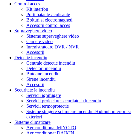
Control acces
Kit interfon
Porti batante / culisante
Bolturi si electromagneti
Accesorii control acces
Supraveghere video
Sisteme supraveghere video
Camere video
Inregistratoare DVR / NVR
Accesorii
Detectie incendiu
Centrale detectie incendiu
Detectori incendiu
Butoane incendiu
Sirene incendiu
Accesorii
Securitate la incendiu
Servicii ignifugare
Servicii proiectare securitate la incendiu
Servicii termoprotectie
Sisteme stingere si limitare incendiu-Hidranti interiori si
exteriori
Sisteme climatizare
Aer conditionat MIYOTO
Aer conditionat DAIKIN