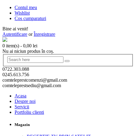
Contul meu
Wishlist
Cos cumparaturi
Bine ai venit!
Autentificare
or
Înregistrare
0 item(s)
-
0,00
lei
Nu ai niciun produs în coș.
0722.303.088
0245.613.756
comteleprestcomenzi@gmail.com
comteleprestsediu@gmail.com
Acasa
Despre noi
Servicii
Portfoliu clienti
Magazin