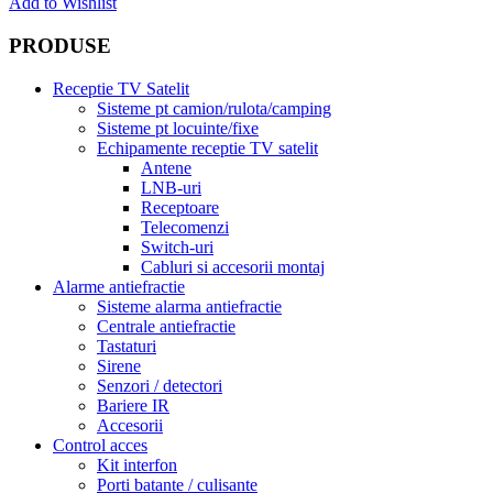
Add to Wishlist
PRODUSE
Receptie TV Satelit
Sisteme pt camion/rulota/camping
Sisteme pt locuinte/fixe
Echipamente receptie TV satelit
Antene
LNB-uri
Receptoare
Telecomenzi
Switch-uri
Cabluri si accesorii montaj
Alarme antiefractie
Sisteme alarma antiefractie
Centrale antiefractie
Tastaturi
Sirene
Senzori / detectori
Bariere IR
Accesorii
Control acces
Kit interfon
Porti batante / culisante