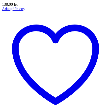
138,00
lei
Adaugă în coș