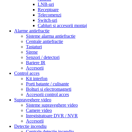
LNB-uri
Receptoare
Telecomenzi
Switch-uri
Cabluri si accesorii montaj
Alarme antiefractie
Sisteme alarma antiefractie
Centrale antiefractie
Tastaturi
Sirene
Senzori / detectori
Bariere IR
Accesorii
Control acces
Kit interfon
Porti batante / culisante
Bolturi si electromagneti
Accesorii control acces
Supraveghere video
Sisteme supraveghere video
Camere video
Inregistratoare DVR / NVR
Accesorii
Detectie incendiu
Centrale detectie incendiu