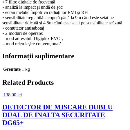
• 7 filtre digitale de frecvenţă
• analiză la impact şi undă de şoc
• ecran metalic împotriva radiaţiilor EMI şi RFI
• sensibilitate reglabilă: acoperă până la 9m când este setat pe
sensibilitate ridicată şi 4.5m când este setat pe sensibilitate scăzută
• comutator antisabotaj
• 2 moduri de operare:
– mod adresabil: Digiplex EVO ;
– mod releu ieşire convenţională
Informații suplimentare
Greutate
1 kg
Related Products
138,00
lei
DETECTOR DE MISCARE DUBLU
DUAL DE INALTA SECURITATE
DG65+