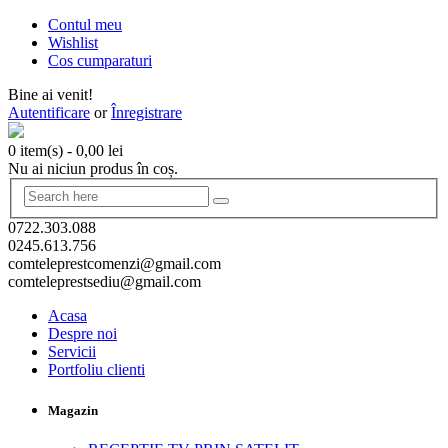
Contul meu
Wishlist
Cos cumparaturi
Bine ai venit!
Autentificare
or
Înregistrare
0 item(s)
-
0,00
lei
Nu ai niciun produs în coș.
0722.303.088
0245.613.756
comteleprestcomenzi@gmail.com
comteleprestsediu@gmail.com
Acasa
Despre noi
Servicii
Portfoliu clienti
Magazin