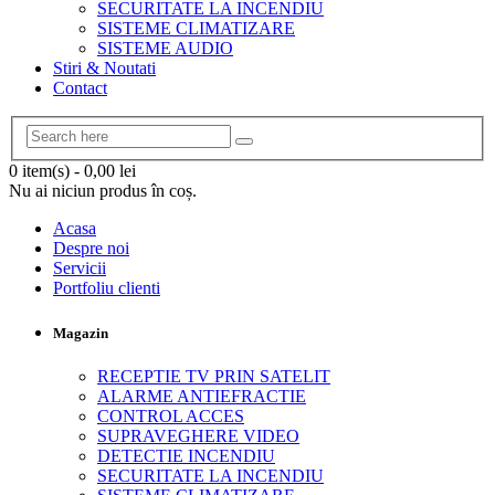
SECURITATE LA INCENDIU
SISTEME CLIMATIZARE
SISTEME AUDIO
Stiri & Noutati
Contact
0 item(s)
-
0,00
lei
Nu ai niciun produs în coș.
Acasa
Despre noi
Servicii
Portfoliu clienti
Magazin
RECEPTIE TV PRIN SATELIT
ALARME ANTIEFRACTIE
CONTROL ACCES
SUPRAVEGHERE VIDEO
DETECTIE INCENDIU
SECURITATE LA INCENDIU