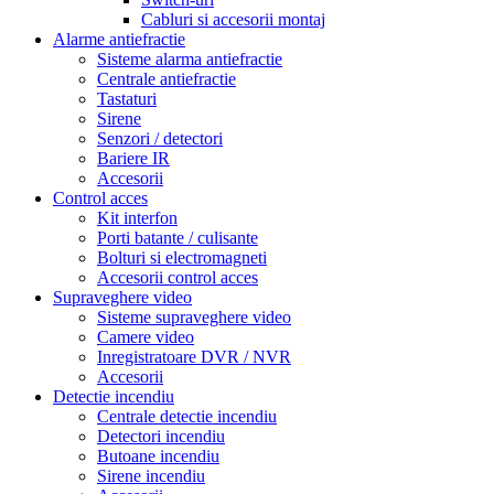
Cabluri si accesorii montaj
Alarme antiefractie
Sisteme alarma antiefractie
Centrale antiefractie
Tastaturi
Sirene
Senzori / detectori
Bariere IR
Accesorii
Control acces
Kit interfon
Porti batante / culisante
Bolturi si electromagneti
Accesorii control acces
Supraveghere video
Sisteme supraveghere video
Camere video
Inregistratoare DVR / NVR
Accesorii
Detectie incendiu
Centrale detectie incendiu
Detectori incendiu
Butoane incendiu
Sirene incendiu