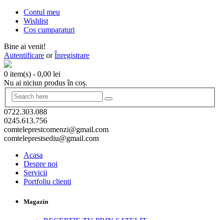
Contul meu
Wishlist
Cos cumparaturi
Bine ai venit!
Autentificare
or
Înregistrare
0 item(s)
-
0,00
lei
Nu ai niciun produs în coș.
0722.303.088
0245.613.756
comteleprestcomenzi@gmail.com
comteleprestsediu@gmail.com
Acasa
Despre noi
Servicii
Portfoliu clienti
Magazin