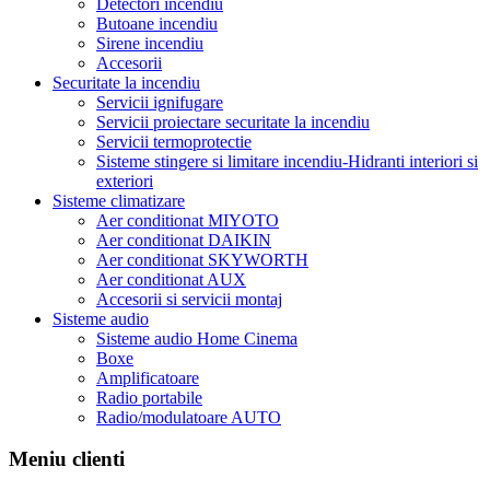
Detectori incendiu
Butoane incendiu
Sirene incendiu
Accesorii
Securitate la incendiu
Servicii ignifugare
Servicii proiectare securitate la incendiu
Servicii termoprotectie
Sisteme stingere si limitare incendiu-Hidranti interiori si
exteriori
Sisteme climatizare
Aer conditionat MIYOTO
Aer conditionat DAIKIN
Aer conditionat SKYWORTH
Aer conditionat AUX
Accesorii si servicii montaj
Sisteme audio
Sisteme audio Home Cinema
Boxe
Amplificatoare
Radio portabile
Radio/modulatoare AUTO
Meniu clienti