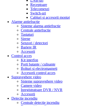
LNB-uri
Receptoare
Telecomenzi
Switch-uri
Cabluri si accesorii montaj
Alarme antiefractie
Sisteme alarma antiefractie
Centrale antiefractie
Tastaturi
Sirene
Senzori / detectori
Bariere IR
Accesorii
Control acces
Kit interfon
Porti batante / culisante
Bolturi si electromagneti
Accesorii control acces
Supraveghere video
Sisteme supraveghere video
Camere video
Inregistratoare DVR / NVR
Accesorii
Detectie incendiu
Centrale detectie incendiu