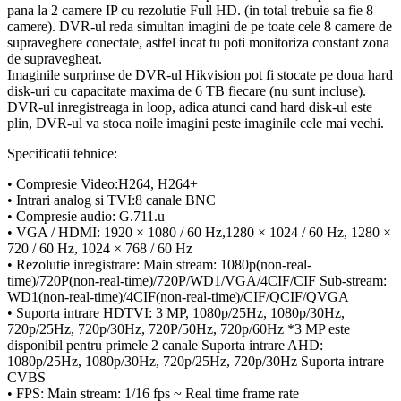
pana la 2 camere IP cu rezolutie Full HD. (in total trebuie sa fie 8
camere). DVR-ul reda simultan imagini de pe toate cele 8 camere de
supraveghere conectate, astfel incat tu poti monitoriza constant zona
de supravegheat.
Imaginile surprinse de DVR-ul Hikvision pot fi stocate pe doua hard
disk-uri cu capacitate maxima de 6 TB fiecare (nu sunt incluse).
DVR-ul inregistreaga in loop, adica atunci cand hard disk-ul este
plin, DVR-ul va stoca noile imagini peste imaginile cele mai vechi.
Specificatii tehnice:
• Compresie Video:H264, H264+
• Intrari analog si TVI:8 canale BNC
• Compresie audio: G.711.u
• VGA / HDMI: 1920 × 1080 / 60 Hz,1280 × 1024 / 60 Hz, 1280 ×
720 / 60 Hz, 1024 × 768 / 60 Hz
• Rezolutie inregistrare: Main stream: 1080p(non-real-
time)/720P(non-real-time)/720P/WD1/VGA/4CIF/CIF Sub-stream:
WD1(non-real-time)/4CIF(non-real-time)/CIF/QCIF/QVGA
• Suporta intrare HDTVI: 3 MP, 1080p/25Hz, 1080p/30Hz,
720p/25Hz, 720p/30Hz, 720P/50Hz, 720p/60Hz *3 MP este
disponibil pentru primele 2 canale Suporta intrare AHD:
1080p/25Hz, 1080p/30Hz, 720p/25Hz, 720p/30Hz Suporta intrare
CVBS
• FPS: Main stream: 1/16 fps ~ Real time frame rate