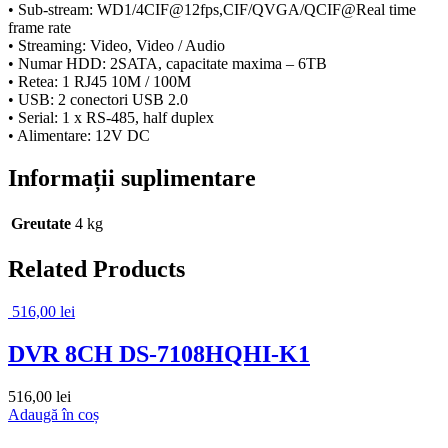
• Sub-stream: WD1/4CIF@12fps,CIF/QVGA/QCIF@Real time
frame rate
• Streaming: Video, Video / Audio
• Numar HDD: 2SATA, capacitate maxima – 6TB
• Retea: 1 RJ45 10M / 100M
• USB: 2 conectori USB 2.0
• Serial: 1 x RS-485, half duplex
• Alimentare: 12V DC
Informații suplimentare
Greutate
4 kg
Related Products
516,00
lei
DVR 8CH DS-7108HQHI-K1
516,00
lei
Adaugă în coș