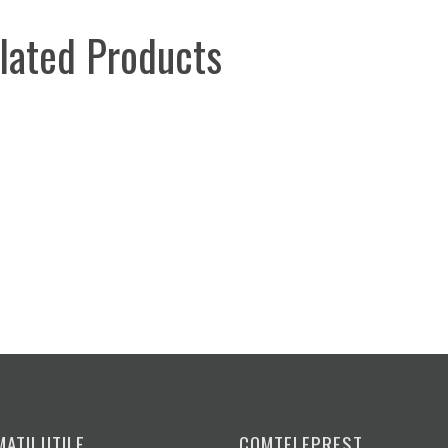
lated Products
ATII UTILE
COMTELEPREST