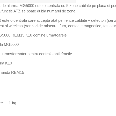
 de alarma MG5000 este o centrala cu 5 zone cablate pe placa si posi
a functie ATZ se poate dubla numarul de zone.
ste o centrala care accepta atat periferice cablate – detectori (sen
cat si wireless (senzori de miscare, fum, contacte magnetice, tastatur
G5000 REM15 K10 contine urmatoarele:
ala MG5000
cu transformator pentru centrala antiefractie
ura K10
omanda REM15
te
1 kg