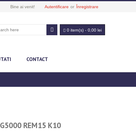
Bine ai venit!
Autentificare
or
Înregistrare
0 item(s)
-
0,00
lei
UTATI
CONTACT
MG5000 REM15 K10