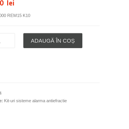
00
lei
000 REM15 K10
ADAUGĂ ÎN COȘ
4
e:
Kit-uri sisteme alarma antiefractie