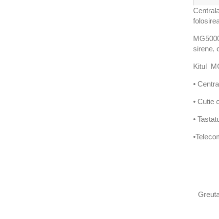
Centrala
folosire
MG5000 e
sirene, 
Kitul M
• Centr
• Cutie 
• Tastat
•Telec
Greuta