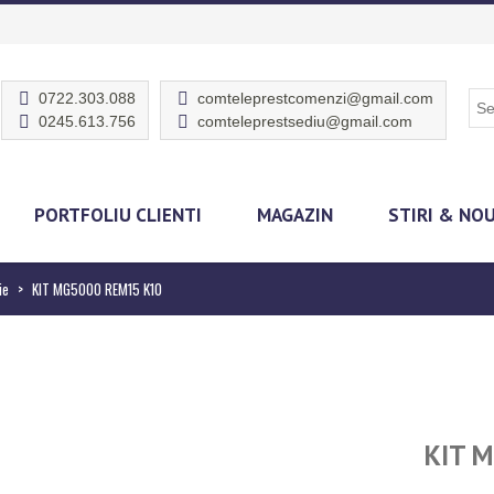
0722.303.088
comteleprestcomenzi@gmail.com
0245.613.756
comteleprestsediu@gmail.com
PORTFOLIU CLIENTI
MAGAZIN
STIRI & NO
ie
>
KIT MG5000 REM15 K10
KIT 