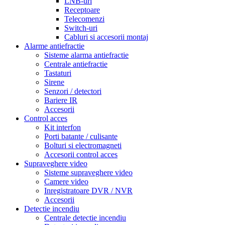
LNB-uri
Receptoare
Telecomenzi
Switch-uri
Cabluri si accesorii montaj
Alarme antiefractie
Sisteme alarma antiefractie
Centrale antiefractie
Tastaturi
Sirene
Senzori / detectori
Bariere IR
Accesorii
Control acces
Kit interfon
Porti batante / culisante
Bolturi si electromagneti
Accesorii control acces
Supraveghere video
Sisteme supraveghere video
Camere video
Inregistratoare DVR / NVR
Accesorii
Detectie incendiu
Centrale detectie incendiu