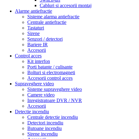
Cabluri si accesorii montaj
Alarme antiefractie
Sisteme alarma antiefractie
Centrale antiefractie
Tastaturi
Sirene
Senzori / detectori
Bariere IR
Accesorii
Control acces
Kit interfon
Porti batante / culisante
Bolturi si electromagneti
Accesorii control acces
Supraveghere video
Sisteme supraveghere video
Camere video
Inregistratoare DVR / NVR
Accesorii
Detectie incendiu
Centrale detectie incendiu
Detectori incendiu
Butoane incendiu
Sirene incendiu