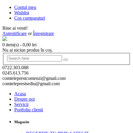
Contul meu
Wishlist
Cos cumparaturi
Bine ai venit!
Autentificare
or
Înregistrare
0 item(s)
-
0,00
lei
Nu ai niciun produs în coș.
0722.303.088
0245.613.756
comteleprestcomenzi@gmail.com
comteleprestsediu@gmail.com
Acasa
Despre noi
Servicii
Portfoliu clienti
Magazin