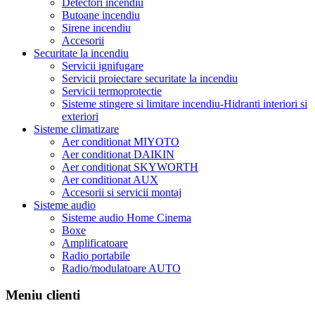
Detectori incendiu
Butoane incendiu
Sirene incendiu
Accesorii
Securitate la incendiu
Servicii ignifugare
Servicii proiectare securitate la incendiu
Servicii termoprotectie
Sisteme stingere si limitare incendiu-Hidranti interiori si
exteriori
Sisteme climatizare
Aer conditionat MIYOTO
Aer conditionat DAIKIN
Aer conditionat SKYWORTH
Aer conditionat AUX
Accesorii si servicii montaj
Sisteme audio
Sisteme audio Home Cinema
Boxe
Amplificatoare
Radio portabile
Radio/modulatoare AUTO
Meniu clienti