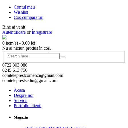
Contul meu
Wishlist
Cos cumparaturi
Bine ai venit!
Autentificare
or
Înregistrare
0 item(s)
-
0,00
lei
Nu ai niciun produs în coș.
0722.303.088
0245.613.756
comteleprestcomenzi@gmail.com
comteleprestsediu@gmail.com
Acasa
Despre noi
Servicii
Portfoliu clienti
Magazin