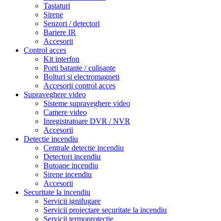
Tastaturi
Sirene
Senzori / detectori
Bariere IR
Accesorii
Control acces
Kit interfon
Porti batante / culisante
Bolturi si electromagneti
Accesorii control acces
Supraveghere video
Sisteme supraveghere video
Camere video
Inregistratoare DVR / NVR
Accesorii
Detectie incendiu
Centrale detectie incendiu
Detectori incendiu
Butoane incendiu
Sirene incendiu
Accesorii
Securitate la incendiu
Servicii ignifugare
Servicii proiectare securitate la incendiu
Servicii termoprotectie