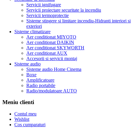
Servicii ignifugare
Servicii proiectare securitate la incendiu
Servicii termoprotectie
Sisteme stingere si limitare incendiu-Hidranti interiori si
exteriori
Sisteme climatizare
Aer conditionat MIYOTO
Aer conditionat DAIKIN
Aer conditionat SKYWORTH
Aer conditionat AUX
Accesorii si servicii montaj
Sisteme audio
Sisteme audio Home Cinema
Boxe
Amplificatoare
Radio portabile
Radio/modulatoare AUTO
Meniu clienti
Contul meu
Wishlist
Cos cumparaturi