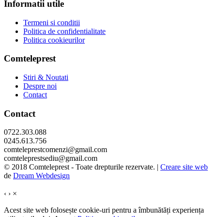
Informatii utile
Termeni si conditii
Politica de confidentialitate
Politica cookieurilor
Comteleprest
Stiri & Noutati
Despre noi
Contact
Contact
0722.303.088
0245.613.756
comteleprestcomenzi@gmail.com
comteleprestsediu@gmail.com
© 2018 Comteleprest - Toate drepturile rezervate. |
Creare site web
de
Dream Webdesign
‹
›
×
Acest site web folosește cookie-uri pentru a îmbunătăți experiența