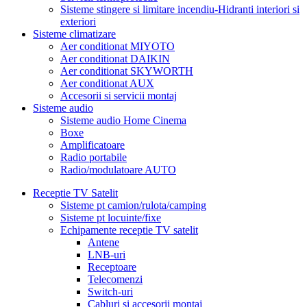
Sisteme stingere si limitare incendiu-Hidranti interiori si
exteriori
Sisteme climatizare
Aer conditionat MIYOTO
Aer conditionat DAIKIN
Aer conditionat SKYWORTH
Aer conditionat AUX
Accesorii si servicii montaj
Sisteme audio
Sisteme audio Home Cinema
Boxe
Amplificatoare
Radio portabile
Radio/modulatoare AUTO
Receptie TV Satelit
Sisteme pt camion/rulota/camping
Sisteme pt locuinte/fixe
Echipamente receptie TV satelit
Antene
LNB-uri
Receptoare
Telecomenzi
Switch-uri
Cabluri si accesorii montaj