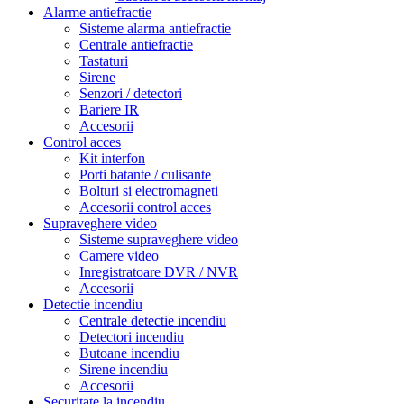
Alarme antiefractie
Sisteme alarma antiefractie
Centrale antiefractie
Tastaturi
Sirene
Senzori / detectori
Bariere IR
Accesorii
Control acces
Kit interfon
Porti batante / culisante
Bolturi si electromagneti
Accesorii control acces
Supraveghere video
Sisteme supraveghere video
Camere video
Inregistratoare DVR / NVR
Accesorii
Detectie incendiu
Centrale detectie incendiu
Detectori incendiu
Butoane incendiu
Sirene incendiu
Accesorii
Securitate la incendiu