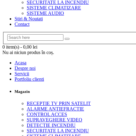
SECURITATE LA INCENDIU
SISTEME CLIMATIZARE
SISTEME AUDIO
Stiri & Noutati
Contact
0 item(s)
-
0,00
lei
Nu ai niciun produs în coș.
Acasa
Despre noi
Servicii
Portfoliu clienti
Magazin
RECEPTIE TV PRIN SATELIT
ALARME ANTIEFRACTIE
CONTROL ACCES
SUPRAVEGHERE VIDEO
DETECTIE INCENDIU
SECURITATE LA INCENDIU