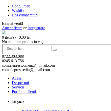
Contul meu
Wishlist
Cos cumparaturi
Bine ai venit!
Autentificare
or
Înregistrare
0 item(s)
-
0,00
lei
Nu ai niciun produs în coș.
0722.303.088
0245.613.756
comteleprestcomenzi@gmail.com
comteleprestsediu@gmail.com
Acasa
Despre noi
Servicii
Portfoliu clienti
Magazin