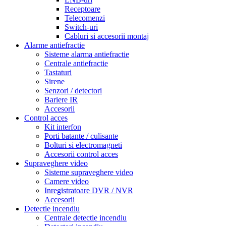
Receptoare
Telecomenzi
Switch-uri
Cabluri si accesorii montaj
Alarme antiefractie
Sisteme alarma antiefractie
Centrale antiefractie
Tastaturi
Sirene
Senzori / detectori
Bariere IR
Accesorii
Control acces
Kit interfon
Porti batante / culisante
Bolturi si electromagneti
Accesorii control acces
Supraveghere video
Sisteme supraveghere video
Camere video
Inregistratoare DVR / NVR
Accesorii
Detectie incendiu
Centrale detectie incendiu