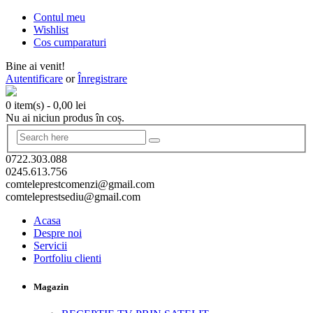
Contul meu
Wishlist
Cos cumparaturi
Bine ai venit!
Autentificare
or
Înregistrare
0 item(s)
-
0,00
lei
Nu ai niciun produs în coș.
0722.303.088
0245.613.756
comteleprestcomenzi@gmail.com
comteleprestsediu@gmail.com
Acasa
Despre noi
Servicii
Portfoliu clienti
Magazin