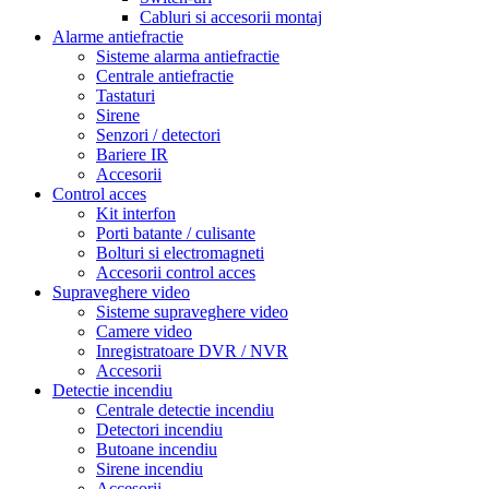
Cabluri si accesorii montaj
Alarme antiefractie
Sisteme alarma antiefractie
Centrale antiefractie
Tastaturi
Sirene
Senzori / detectori
Bariere IR
Accesorii
Control acces
Kit interfon
Porti batante / culisante
Bolturi si electromagneti
Accesorii control acces
Supraveghere video
Sisteme supraveghere video
Camere video
Inregistratoare DVR / NVR
Accesorii
Detectie incendiu
Centrale detectie incendiu
Detectori incendiu
Butoane incendiu
Sirene incendiu
Accesorii