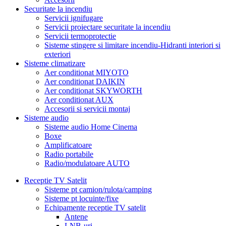
Securitate la incendiu
Servicii ignifugare
Servicii proiectare securitate la incendiu
Servicii termoprotectie
Sisteme stingere si limitare incendiu-Hidranti interiori si
exteriori
Sisteme climatizare
Aer conditionat MIYOTO
Aer conditionat DAIKIN
Aer conditionat SKYWORTH
Aer conditionat AUX
Accesorii si servicii montaj
Sisteme audio
Sisteme audio Home Cinema
Boxe
Amplificatoare
Radio portabile
Radio/modulatoare AUTO
Receptie TV Satelit
Sisteme pt camion/rulota/camping
Sisteme pt locuinte/fixe
Echipamente receptie TV satelit
Antene
LNB-uri