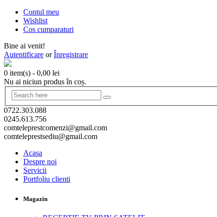
Contul meu
Wishlist
Cos cumparaturi
Bine ai venit!
Autentificare
or
Înregistrare
0 item(s)
-
0,00
lei
Nu ai niciun produs în coș.
0722.303.088
0245.613.756
comteleprestcomenzi@gmail.com
comteleprestsediu@gmail.com
Acasa
Despre noi
Servicii
Portfoliu clienti
Magazin