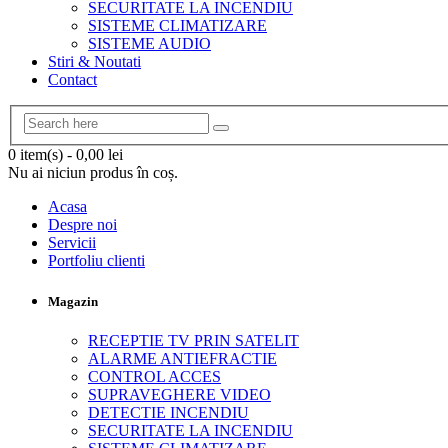
SECURITATE LA INCENDIU
SISTEME CLIMATIZARE
SISTEME AUDIO
Stiri & Noutati
Contact
0 item(s)
-
0,00
lei
Nu ai niciun produs în coș.
Acasa
Despre noi
Servicii
Portfoliu clienti
Magazin
RECEPTIE TV PRIN SATELIT
ALARME ANTIEFRACTIE
CONTROL ACCES
SUPRAVEGHERE VIDEO
DETECTIE INCENDIU
SECURITATE LA INCENDIU