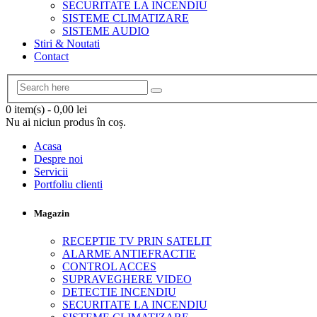
SECURITATE LA INCENDIU
SISTEME CLIMATIZARE
SISTEME AUDIO
Stiri & Noutati
Contact
0 item(s)
-
0,00
lei
Nu ai niciun produs în coș.
Acasa
Despre noi
Servicii
Portfoliu clienti
Magazin
RECEPTIE TV PRIN SATELIT
ALARME ANTIEFRACTIE
CONTROL ACCES
SUPRAVEGHERE VIDEO
DETECTIE INCENDIU
SECURITATE LA INCENDIU