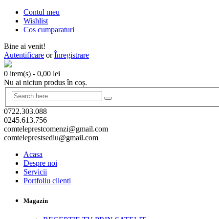
Contul meu
Wishlist
Cos cumparaturi
Bine ai venit!
Autentificare
or
Înregistrare
0 item(s)
-
0,00
lei
Nu ai niciun produs în coș.
0722.303.088
0245.613.756
comteleprestcomenzi@gmail.com
comteleprestsediu@gmail.com
Acasa
Despre noi
Servicii
Portfoliu clienti
Magazin