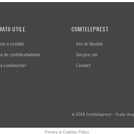
ATII UTILE
COMTELEPREST
i si conditii
Stiri & Noutati
ca de confidentialitate
Despre noi
ca cookieurilor
Contact
© 2018 Comteleprest - Toate drept
Privacy & Cookies Policy