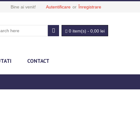
Bine ai venit!
Autentificare
or
Înregistrare
0 item(s)
-
0,00
lei
UTATI
CONTACT