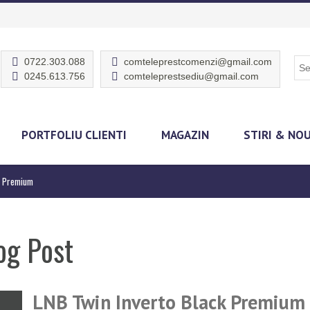
0722.303.088
comteleprestcomenzi@gmail.com
0245.613.756
comteleprestsediu@gmail.com
PORTFOLIU CLIENTI
MAGAZIN
STIRI & NO
k Premium
og Post
LNB Twin Inverto Black Premium