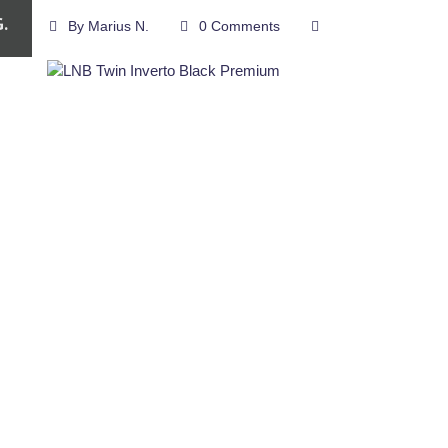
.
By
Marius N.
0 Comments