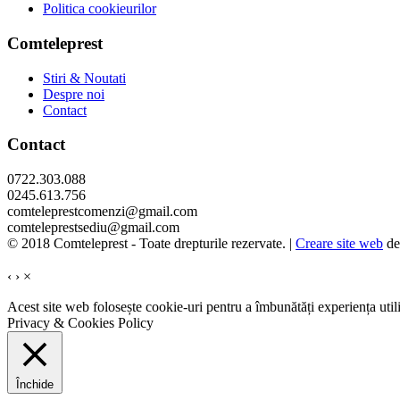
Politica cookieurilor
Comteleprest
Stiri & Noutati
Despre noi
Contact
Contact
0722.303.088
0245.613.756
comteleprestcomenzi@gmail.com
comteleprestsediu@gmail.com
© 2018 Comteleprest - Toate drepturile rezervate. |
Creare site web
d
‹
›
×
Acest site web folosește cookie-uri pentru a îmbunătăți experiența utili
Privacy & Cookies Policy
Închide