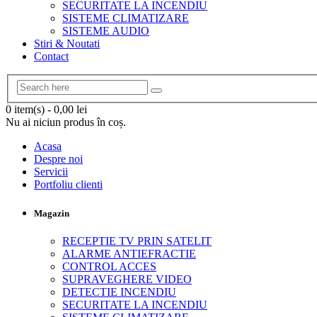
SECURITATE LA INCENDIU
SISTEME CLIMATIZARE
SISTEME AUDIO
Stiri & Noutati
Contact
0 item(s)
-
0,00
lei
Nu ai niciun produs în coș.
Acasa
Despre noi
Servicii
Portfoliu clienti
Magazin
RECEPTIE TV PRIN SATELIT
ALARME ANTIEFRACTIE
CONTROL ACCES
SUPRAVEGHERE VIDEO
DETECTIE INCENDIU
SECURITATE LA INCENDIU