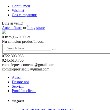
Contul meu
Wishlist
Cos cumparaturi
Bine ai venit!
Autentificare
or
Înregistrare
0 item(s)
-
0,00
lei
Nu ai niciun produs în coș.
0722.303.088
0245.613.756
comteleprestcomenzi@gmail.com
comteleprestsediu@gmail.com
Acasa
Despre noi
Servicii
Portfoliu clienti
Magazin