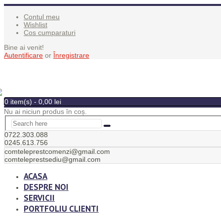
Contul meu
Wishlist
Cos cumparaturi
Bine ai venit!
Autentificare
or
Înregistrare
0 item(s)
-
0,00
lei
Nu ai niciun produs în coș.
0722.303.088
0245.613.756
comteleprestcomenzi@gmail.com
comteleprestsediu@gmail.com
ACASA
DESPRE NOI
SERVICII
PORTFOLIU CLIENTI