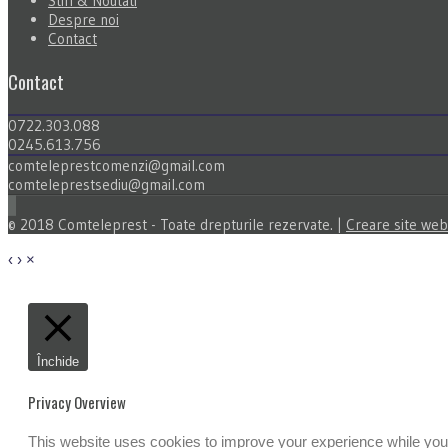
Stiri & Noutati
Despre noi
Contact
Contact
0722.303.088
0245.613.756
comteleprestcomenzi@gmail.com
comteleprestsediu@gmail.com
© 2018 Comteleprest - Toate drepturile rezervate. |
Creare site web
‹
›
×
Închide
Privacy Overview
This website uses cookies to improve your experience while you 